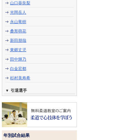
山口葵良梨
光岡岳人
永山竜樹
桑形萌花
新田朋哉
東郷丈児
田中輝乃
白金宏都
杉村美寿希
引退選手
年別試合結果