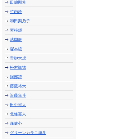
田嶋剛希
竹内鈴
和田梨乃子
素根輝
武岡毅
塚本綾
青栁大虎
松村颯祐
阿部詩
藤鷹裕大
近藤隼斗
田中裕大
北條嘉人
森健心
グリーンカラニ海斗