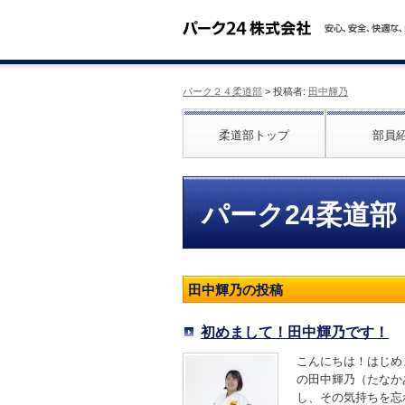
パーク２４柔道部
> 投稿者:
田中輝乃
柔道部トップ
部員
パーク24柔道部
田中輝乃の投稿
初めまして！田中輝乃です！
こんにちは！はじめま
の田中輝乃（たなか
し、その気持ちを忘れ