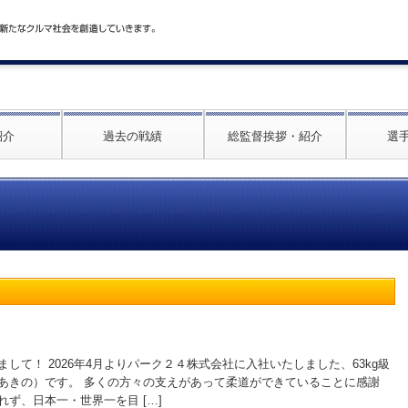
紹介
過去の戦績
総監督挨拶・紹介
選
して！ 2026年4月よりパーク２４株式会社に入社いたしました、63kg級
あきの）です。 多くの方々の支えがあって柔道ができていることに感謝
ず、日本一・世界一を目 […]