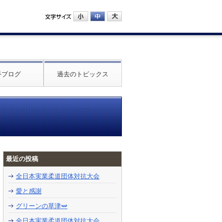
手ブログ
過去のトピックス
最近の投稿
全日本実業柔道団体対抗大会
愛と感謝
グリーンの草津🫛
全日本実業柔道団体対抗大会