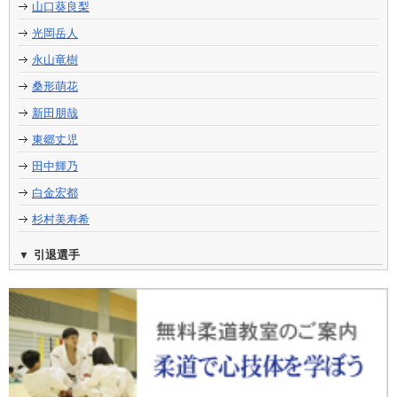
山口葵良梨
光岡岳人
永山竜樹
桑形萌花
新田朋哉
東郷丈児
田中輝乃
白金宏都
杉村美寿希
引退選手