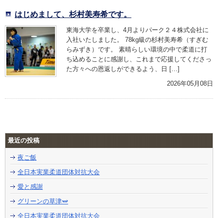
はじめまして、杉村美寿希です。
東海大学を卒業し、4月よりパーク２４株式会社に
入社いたしました。 78kg級の杉村美寿希（すぎむ
らみずき）です。 素晴らしい環境の中で柔道に打
ち込めることに感謝し、これまで応援してくださっ
た方々への恩返しができるよう、日 […]
2026年05月08日
最近の投稿
夜ご飯
全日本実業柔道団体対抗大会
愛と感謝
グリーンの草津🫛
全日本実業柔道団体対抗大会