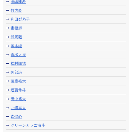
田嶋剛希
竹内鈴
和田梨乃子
素根輝
武岡毅
塚本綾
青栁大虎
松村颯祐
阿部詩
藤鷹裕大
近藤隼斗
田中裕大
北條嘉人
森健心
グリーンカラニ海斗